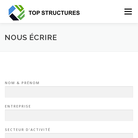
Menu
ACCUEIL
À PROPOS DE NOUS
NOS PRODUITS
NOUS ÉCRIRE
SECTEURS D’ACTIVITÉ
NOUS ÉCRIRE
NOM & PRÉNOM
ENTREPRISE
SECTEUR D'ACTIVITÉ